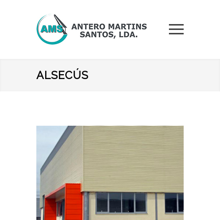
ALSECÚS